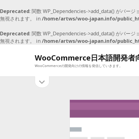
Deprecated
: 関数 WP_Dependencies->add_data() がバージ
無視されます。 in
/home/artws/woo-japan.info/public_h
Deprecated
: 関数 WP_Dependencies->add_data() がバージ
無視されます。 in
/home/artws/woo-japan.info/public_h
WooCommerce日本語開発
WooCommerceの開発向けの情報を発信していきます。
サ
サ
イ
イ
最近の投稿
ド
バ
ド
WooCommerce E2E Boilerplate
ー
WooCommerce 5.0 でも、マイナーリリースで 2月9日予定
を
バ
WooCommerce 4.1 のマイナーアップデート
開
WooCommerce4.0 メジャーアップデート
ー
く
WooCommerce 3.9 リリース開始