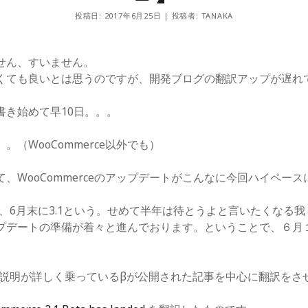
投稿日: 2017年6月25日 | 投稿者: TANAKA
せん、すいません。
くても良いとは思うのですが、開発ブログの翻訳アップが遅れ
書き始めて早10日。。。
（WooCommerce以外でも）
、WooCommerceのアップデートがこんなに今回ハイペー
て、6月末に3.1という。せめて半年は待とうよと言いたくなる
プデートの準備が着々と進んでおります。ということで、６月１
1の説明が詳しく乗っているβが公開された記事を中心に翻訳をさ