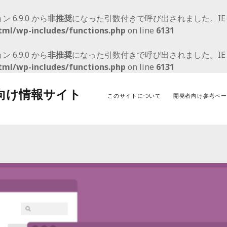
ョン 6.9.0 から
非推奨
になった引数付きで呼び出されました。I
tml/wp-includes/functions.php
on line
6131
ョン 6.9.0 から
非推奨
になった引数付きで呼び出されました。I
tml/wp-includes/functions.php
on line
6131
者向け情報サイト
このサイトについて
開発者向け参考ペー
アーカイブ
カ
2021年9月
Wo
2021年2月
Wo
2020年5月
Wor
2020年3月
アッ
2020年1月
2019年11月