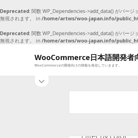
Deprecated
: 関数 WP_Dependencies->add_data() がバージ
無視されます。 in
/home/artws/woo-japan.info/public_h
Deprecated
: 関数 WP_Dependencies->add_data() がバージ
無視されます。 in
/home/artws/woo-japan.info/public_h
WooCommerce日本語開発
WooCommerceの開発向けの情報を発信していきます。
サ
サ
イ
イ
最近の投稿
ド
バ
ド
WooCommerce E2E Boilerplate
ー
WooCommerce 5.0 でも、マイナーリリースで 2月9日予定
を
バ
WooCommerce 4.1 のマイナーアップデート
開
WooCommerce4.0 メジャーアップデート
ー
く
WooCommerce 3.9 リリース開始