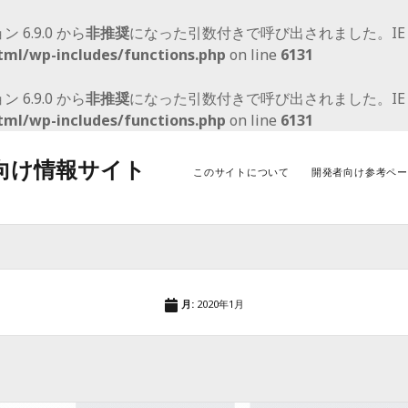
ョン 6.9.0 から
非推奨
になった引数付きで呼び出されました。I
tml/wp-includes/functions.php
on line
6131
ョン 6.9.0 から
非推奨
になった引数付きで呼び出されました。I
tml/wp-includes/functions.php
on line
6131
者向け情報サイト
このサイトについて
開発者向け参考ペー
アーカイブ
カ
2021年9月
Wo
月:
2020年1月
2021年2月
Wo
2020年5月
Wor
2020年3月
アッ
2020年1月
2019年11月