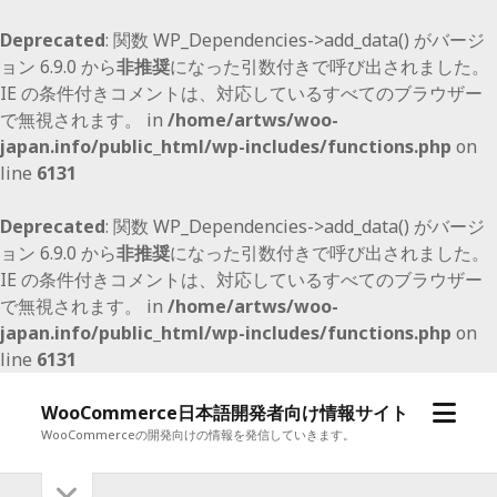
Deprecated
: 関数 WP_Dependencies->add_data() がバージ
ョン 6.9.0 から
非推奨
になった引数付きで呼び出されました。
IE の条件付きコメントは、対応しているすべてのブラウザー
で無視されます。 in
/home/artws/woo-
japan.info/public_html/wp-includes/functions.php
on
line
6131
Deprecated
: 関数 WP_Dependencies->add_data() がバージ
ョン 6.9.0 から
非推奨
になった引数付きで呼び出されました。
IE の条件付きコメントは、対応しているすべてのブラウザー
で無視されます。 in
/home/artws/woo-
japan.info/public_html/wp-includes/functions.php
on
line
6131
メ
WooCommerce日本語開発者向け情報サイト
ニ
WooCommerceの開発向けの情報を発信していきます。
ュ
サ
サ
ー