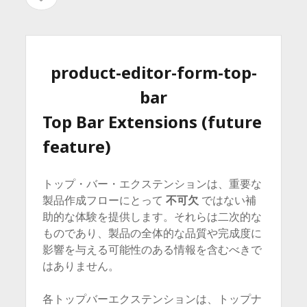
イ
を
イ
ド
開
バ
ド
く
ー
を
バ
product-editor-form-top-
開
ー
く
bar
Top Bar Extensions (future
feature)
トップ・バー・エクステンションは、重要な
製品作成フローにとって
不可欠
ではない補
助的な体験を提供します。それらは二次的な
ものであり、製品の全体的な品質や完成度に
影響を与える可能性のある情報を含むべきで
はありません。
各トップバーエクステンションは、トップナ