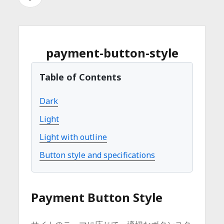
イ
を
イ
ド
開
バ
ド
く
ー
を
バ
payment-button-style
開
ー
く
Table of Contents
Dark
Light
Light with outline
Button style and specifications
Payment Button Style