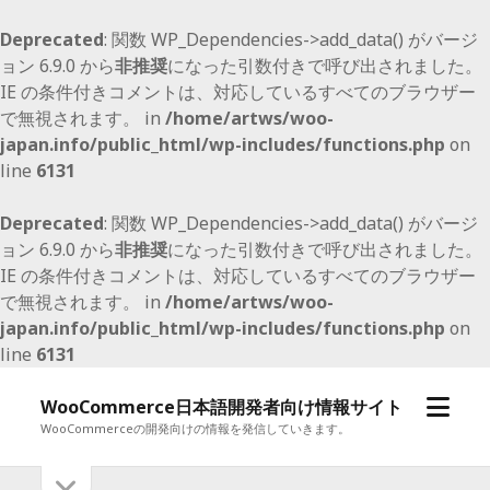
Deprecated
: 関数 WP_Dependencies->add_data() がバージ
ョン 6.9.0 から
非推奨
になった引数付きで呼び出されました。
IE の条件付きコメントは、対応しているすべてのブラウザー
で無視されます。 in
/home/artws/woo-
japan.info/public_html/wp-includes/functions.php
on
line
6131
Deprecated
: 関数 WP_Dependencies->add_data() がバージ
ョン 6.9.0 から
非推奨
になった引数付きで呼び出されました。
IE の条件付きコメントは、対応しているすべてのブラウザー
で無視されます。 in
/home/artws/woo-
japan.info/public_html/wp-includes/functions.php
on
line
6131
メ
WooCommerce日本語開発者向け情報サイト
ニ
WooCommerceの開発向けの情報を発信していきます。
ュ
サ
サ
ー