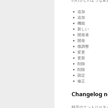
追加
追加
機能
新しい
開発者
開発
微調整
変更
更新
削除
削除
固定
修正
Changelog n
特定のエントリータ