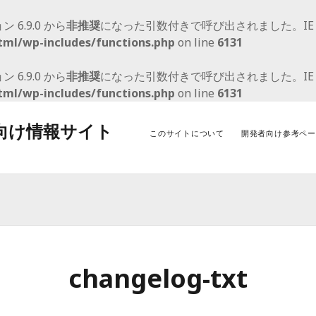
ョン 6.9.0 から
非推奨
になった引数付きで呼び出されました。I
tml/wp-includes/functions.php
on line
6131
ョン 6.9.0 から
非推奨
になった引数付きで呼び出されました。I
tml/wp-includes/functions.php
on line
6131
者向け情報サイト
このサイトについて
開発者向け参考ペー
アーカイブ
カ
2021年9月
Wo
2021年2月
Wo
2020年5月
Wor
changelog-txt
2020年3月
アッ
2020年1月
2019年11月