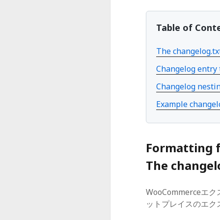
Table of Cont
The changelog.txt
Changelog entry 
Changelog nesti
Example changelo
Formatting 
The changelo
WooCommerce
ットプレイスのエクステ