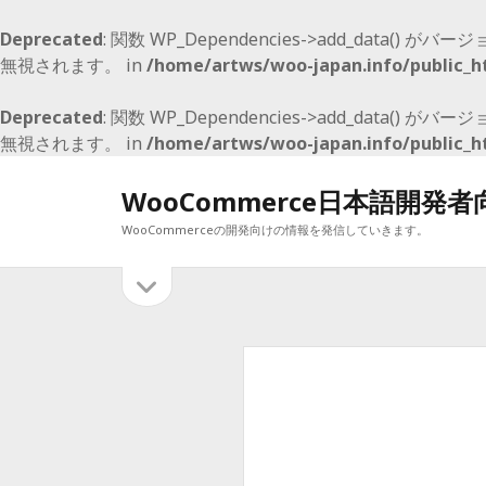
Deprecated
: 関数 WP_Dependencies->add_data() がバージ
無視されます。 in
/home/artws/woo-japan.info/public_h
Deprecated
: 関数 WP_Dependencies->add_data() がバージ
無視されます。 in
/home/artws/woo-japan.info/public_h
WooCommerce日本語開発
WooCommerceの開発向けの情報を発信していきます。
サ
サ
イ
イ
最近の投稿
ド
バ
ド
WooCommerce E2E Boilerplate
ー
WooCommerce 5.0 でも、マイナーリリースで 2月9日予定
を
バ
WooCommerce 4.1 のマイナーアップデート
開
WooCommerce4.0 メジャーアップデート
ー
く
WooCommerce 3.9 リリース開始