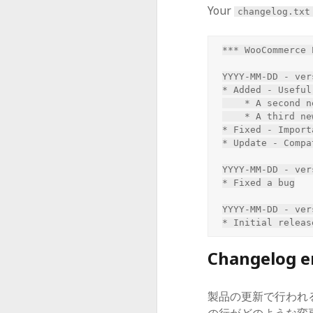
Your
changelog.txt
*** WooCommerce 
YYYY-MM-DD - ver
* Added - Useful
    * A second new feature

    * A third new feature

* Fixed - Import
* Update - Compa
YYYY-MM-DD - ver
* Fixed a bug

YYYY-MM-DD - ver
Changelog e
製品の更新で行われ
の行がどのような変