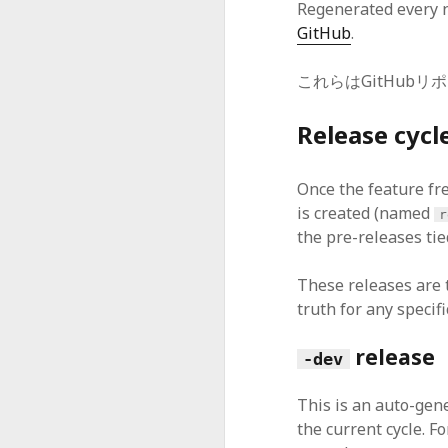
Regenerated every n
GitHub
.
これらはGitHubリ
Release cycl
Once the feature fr
is created (named
r
the pre-releases tied
These releases are t
truth for any specifi
release
-dev
This is an auto-gene
the current cycle. F