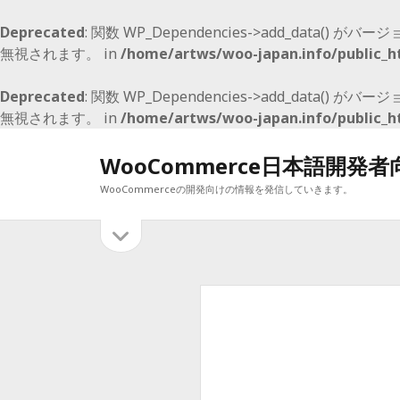
Deprecated
: 関数 WP_Dependencies->add_data() がバージ
無視されます。 in
/home/artws/woo-japan.info/public_h
Deprecated
: 関数 WP_Dependencies->add_data() がバージ
無視されます。 in
/home/artws/woo-japan.info/public_h
WooCommerce日本語開発
WooCommerceの開発向けの情報を発信していきます。
サ
サ
イ
イ
最近の投稿
ド
バ
ド
WooCommerce E2E Boilerplate
ー
WooCommerce 5.0 でも、マイナーリリースで 2月9日予定
を
バ
WooCommerce 4.1 のマイナーアップデート
開
WooCommerce4.0 メジャーアップデート
ー
く
WooCommerce 3.9 リリース開始