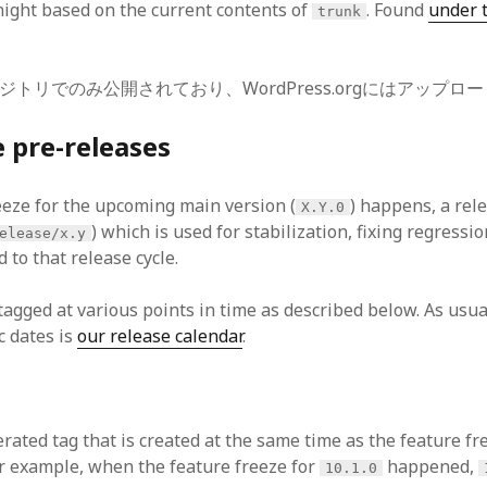
ight based on the current contents of
. Found
under 
trunk
ポジトリでのみ公開されており、WordPress.orgにはアップ
e pre-releases
eeze for the upcoming main version (
) happens, a rel
X.Y.0
) which is used for stabilization, fixing regressio
elease/x.y
 to that release cycle.
agged at various points in time as described below. As usual
c dates is
our release calendar
.
rated tag that is created at the same time as the feature f
or example, when the feature freeze for
happened,
10.1.0