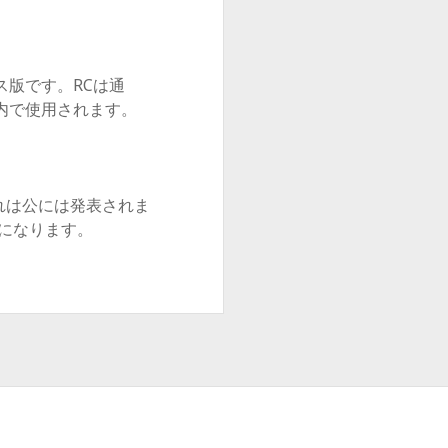
版です。RCは通
内で使用されます。
れは公には発表されま
うになります。