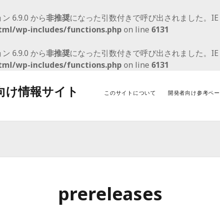
ョン 6.9.0 から
非推奨
になった引数付きで呼び出されました。I
tml/wp-includes/functions.php
on line
6131
ョン 6.9.0 から
非推奨
になった引数付きで呼び出されました。I
tml/wp-includes/functions.php
on line
6131
者向け情報サイト
このサイトについて
開発者向け参考ペー
アーカイブ
カ
2021年9月
Wo
2021年2月
Wo
2020年5月
Wor
prereleases
2020年3月
アッ
2020年1月
2019年11月