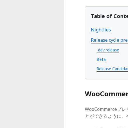
Table of Cont
Nightlies
Release cycle pr
-dev release
Beta
Release Candida
WooCommerc
WooCommerc
とができるように、