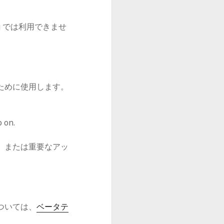
rg では利用できませ
ために使用します。
o on.
、または重要なアッ
ついては、
ベータテ