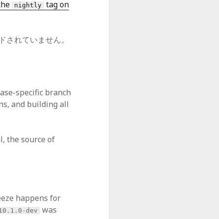
the
tag on
nightly
ロードされていません。
ease-specific branch
ns, and building all
, the source of
reeze happens for
was
10.1.0-dev