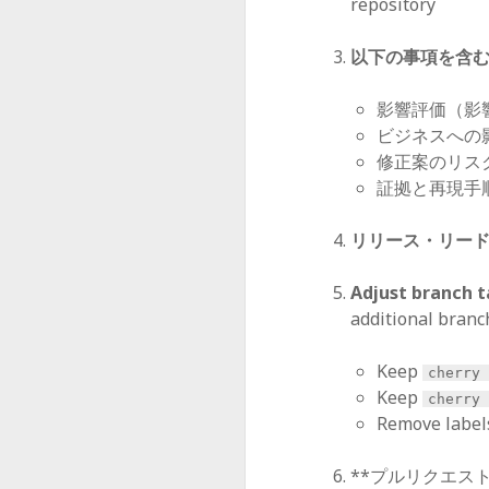
repository
以下の事項を含
影響評価（影
ビジネスへの
修正案のリス
証拠と再現手
リリース・リー
Adjust branch t
additional branch
Keep
cherry 
Keep
cherry 
Remove labels
**プルリクエス