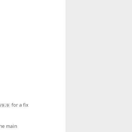
for a fix
/9.9
the main