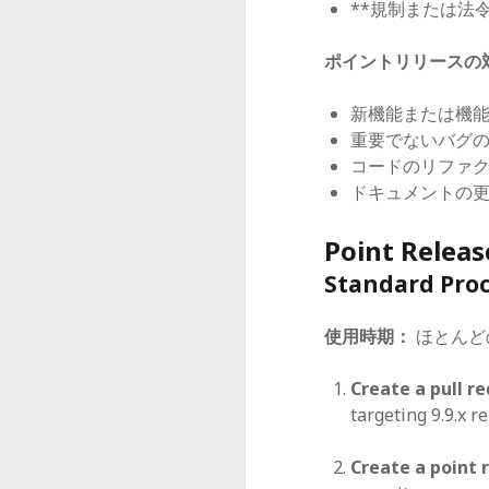
**規制または法
ポイントリリースの対
新機能または機
重要でないバグ
コードのリファ
ドキュメントの
Point Releas
Standard Proce
使用時期：
ほとんど
Create a pull r
targeting 9.9.x r
Create a point 