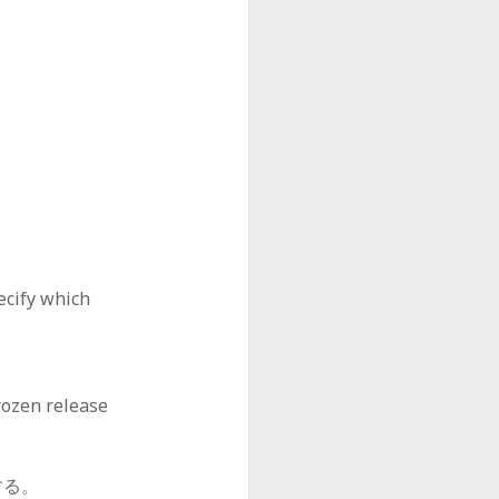
ecify which
frozen release
する。