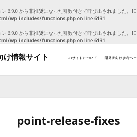
ョン 6.9.0 から
非推奨
になった引数付きで呼び出されました。I
tml/wp-includes/functions.php
on line
6131
ョン 6.9.0 から
非推奨
になった引数付きで呼び出されました。I
tml/wp-includes/functions.php
on line
6131
者向け情報サイト
このサイトについて
開発者向け参考ペー
アーカイブ
カ
2021年9月
Wo
2021年2月
Wo
2020年5月
Wor
point-release-fixes
2020年3月
アッ
2020年1月
2019年11月