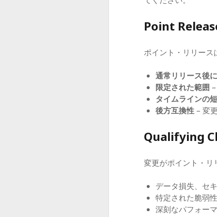
てください。
Point Releas
ポイント・リリース
通常リリース後
限定された範囲
タイムラインの
後方互換性
– 変
Qualifying C
変更がポイント・リ
データ損失、セ
特定された脆弱
深刻なパフォー