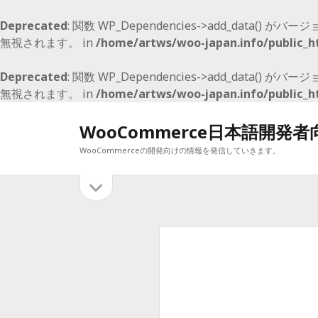
Deprecated
: 関数 WP_Dependencies->add_data() がバージ
無視されます。 in
/home/artws/woo-japan.info/public_h
Deprecated
: 関数 WP_Dependencies->add_data() がバージ
無視されます。 in
/home/artws/woo-japan.info/public_h
WooCommerce日本語開発
WooCommerceの開発向けの情報を発信していきます。
サ
サ
イ
イ
最近の投稿
ド
バ
ド
WooCommerce E2E Boilerplate
ー
WooCommerce 5.0 でも、マイナーリリースで 2月9日予定
を
バ
WooCommerce 4.1 のマイナーアップデート
開
WooCommerce4.0 メジャーアップデート
ー
く
WooCommerce 3.9 リリース開始