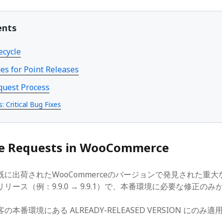
2019年4月
2018年10月
ents
2018年2月
2017年12月
ecycle
2017年6月
2017年4月
es for Point Releases
2017年3月
quest Process
2017年2月
2017年1月
: Critical Bug Fixes
2016年12月
se Requests in WooCommerce
に出荷されたWooCommerceのバージョンで発見された重
リース（例：9.9.0 → 9.9.1）で、本番環境に必要な修正の
本番環境にある ALREADY-RELEASED VERSION にの