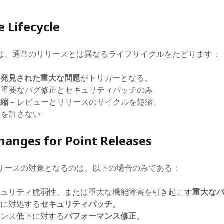
e Lifecycle
は、通常のリリースとは異なるライフサイクルをたどります：
に発見された重大な問題
がトリガーとなる。
– 重要なバグ修正とセキュリティパッチのみ
短縮
– レビューとリリースのサイクルを短縮。
更を許さない
hanges for Point Releases
リースの対象となるのは、以下の場合のみである：
キュリティ脆弱性、または重大な機能障害を引き起こす
重大な
性に対処する
セキュリティパッチ
。
マンス低下に対する
パフォーマンス修正
。