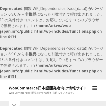
Deprecated
: 関数 WP_Dependencies->add_data() がバージ
ョン 6.9.0 から
非推奨
になった引数付きで呼び出されました。
IE の条件付きコメントは、対応しているすべてのブラウザー
で無視されます。 in
/home/artws/woo-
japan.info/public_html/wp-includes/functions.php
on
line
6131
Deprecated
: 関数 WP_Dependencies->add_data() がバージ
ョン 6.9.0 から
非推奨
になった引数付きで呼び出されました。
IE の条件付きコメントは、対応しているすべてのブラウザー
で無視されます。 in
/home/artws/woo-
japan.info/public_html/wp-includes/functions.php
on
line
6131
メ
WooCommerce日本語開発者向け情報サイト
ニ
WooCommerceの開発向けの情報を発信していきます。
ュ
サ
サ
ー