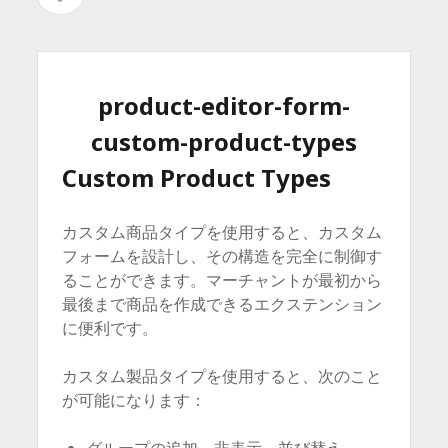
イ
を
イ
ド
開
バ
ド
く
ー
を
バ
product-editor-form-
開
ー
く
custom-product-types
Custom Product Types
カスタム商品タイプを使用すると、カスタム
フォームを設計し、その構造を完全に制御す
ることができます。マーチャントが最初から
最後まで商品を作成できるエクステンション
に便利です。
カスタム製品タイプを使用すると、次のこと
が可能になります：